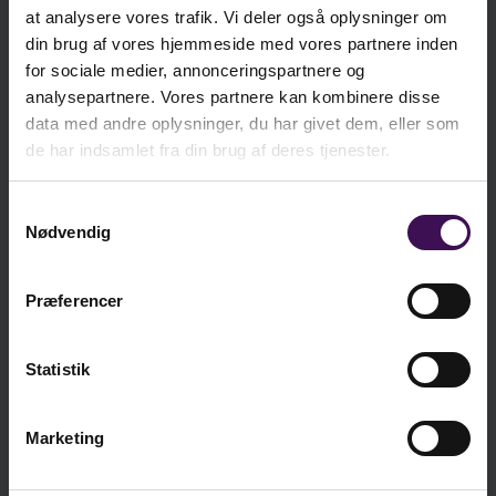
förskola og skola” af Marita Cronqvist og
at analysere vores trafik. Vi deler også oplysninger om
din brug af vores hjemmeside med vores partnere inden
Ellinor Skaremyr
kr.
290,00
for sociale medier, annonceringspartnere og
”Kommentar: Inkludering i
ekskl. moms
analysepartnere. Vores partnere kan kombinere disse
Kompetanseløftet” af Lars Arild Myhr
kr.
362,50
data med andre oplysninger, du har givet dem, eller som
inkl. moms
Tidsskriftet Paideia har en praksisrettet profil,
de har indsamlet fra din brug af deres tjenester.
men holder samtidig et højt akademisk niveau.
Tidsskriftet indeholder fagfællebedømte artikler,
Samtykkevalg
Nødvendig
som omhandler aktuelle temaer fra praksisfeltet,
Læg i kurv
interviews, debatter samt boganmeldelser.
Målgruppen er lærere, skoleledere, pædagoger
Præferencer
og ledere i børnehaver, pædagogiske
konsulenter, studerende, undervisere og
Statistik
Vi er sociale - er du?
forskere.
Temaerne, der tages op, er eksempelvis:
Marketing
Klasseledelse og læringsmiljø