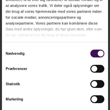
kr.
190,00
at analysere vores trafik. Vi deler også oplysninger om
• støtte til evaluering og udvikling af jeres
din brug af vores hjemmeside med vores partnere inden
ekskl. moms
måltidspædagogiske praksis.
for sociale medier, annonceringspartnere og
kr.
237,50
analysepartnere. Vores partnere kan kombinere disse
Bogen kan bruges i den daglige praksis, på
inkl. moms
data med andre oplysninger, du har givet dem, eller som
personalemøder og i pædagogisk planlægning –
de har indsamlet fra din brug af deres tjenester.
og giver jer et fælles sprog for arbejdet med
måltiderne som en central del af dagtilbuddets
Samtykkevalg
Læg i kurv
trivsels- og dannelsesopgave.
Nødvendig
Præferencer
Bøger om samme emne
Statistik
Marketing