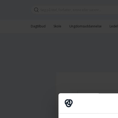
Dagtilbud
Skole
Ungdomsuddannelse
Ledel
Brugernavn
Adgangskode