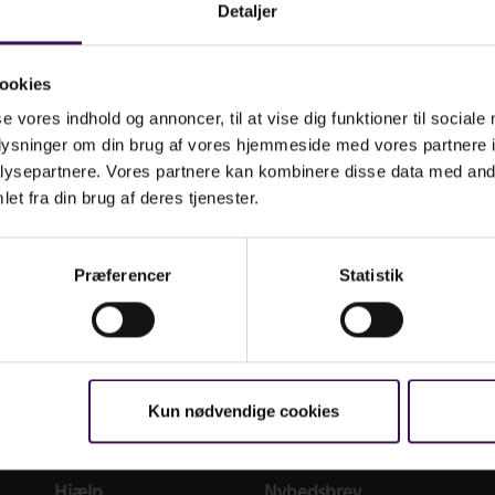
Detaljer
 vedrørende dit login
ookies
ruar 2026
opgraderet med et nyt og forbedret loginsystem. Af sikkerhedsh
er ind første gang.
Det gør du ved at klikke på
Glemt adgangskode
, hvoref
se vores indhold og annoncer, til at vise dig funktioner til sociale
.
oplysninger om din brug af vores hjemmeside med vores partnere i
ysepartnere. Vores partnere kan kombinere disse data med andr
mt adgangskode
et fra din brug af deres tjenester.
et en brugerprofil
Præferencer
Statistik
Kun nødvendige cookies
Hjælp
Nyhedsbrev