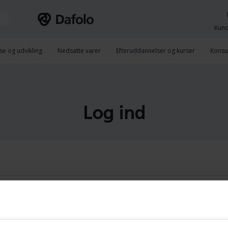
Kund
se og udvikling
Nedsatte varer
Efteruddannelser og kurser
Konsu
Log ind