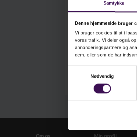
Samtykke
Vigtig information
Denne hjemmeside bruger c
Vores webshop blev i
feb
adgangskode, når du logg
Vi bruger cookies til at tilpas
med link til valg af ny kode
vores trafik. Vi deler også 
annonceringspartnere og anal
Log ind
Gle
dem, eller som de har indsaml
Har du ikke en profil?
Opr
Samtykkevalg
Nødvendig
Om os
Min profil