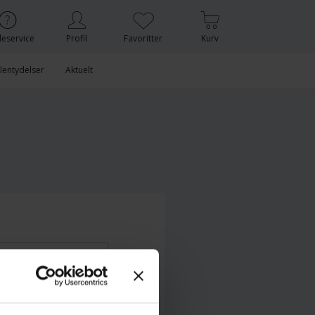
eservice
Profil
Favoritter
Kurv
lentydelser
Aktuelt