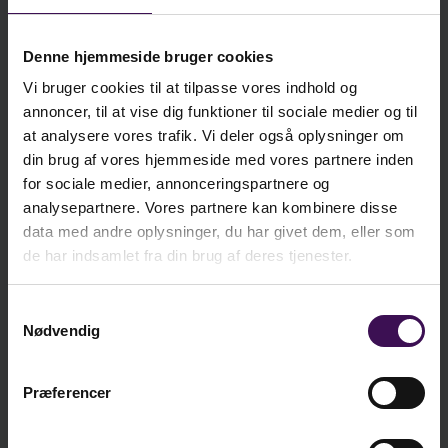
Denne hjemmeside bruger cookies
Vi bruger cookies til at tilpasse vores indhold og
annoncer, til at vise dig funktioner til sociale medier og til
at analysere vores trafik. Vi deler også oplysninger om
din brug af vores hjemmeside med vores partnere inden
for sociale medier, annonceringspartnere og
Nyhed
Nyhed
analysepartnere. Vores partnere kan kombinere disse
data med andre oplysninger, du har givet dem, eller som
Måltidspædagogik i dagtilbud
Pædagogmedhjælperens ABC
Sine Hudecek og Kristina Avenstrup
Heidi Honig Spring
de har indsamlet fra din brug af deres tjenester.
Format:
Bog
Format:
Bog
kr. 190,00
kr. 209,00
Samtykkevalg
Nødvendig
Læg i kurv
Læg i kurv
Præferencer