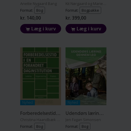
Anette Nygaard Bang
Kit Nørgaard og Marie Lørring Dahl
Format:
Bog
Format:
Bogpakke
kr. 140,00
kr. 399,00
Læg i kurv
Læg i kurv
Nyhed
Nyhed
Forberedelsestid i en forandret daginstitution
Udendørs læring gennem leg
Christina Haandbæk Schmidt og Hjørdis Brandrup Kortbek
Jen Fagan Simonsen
Format:
Bog
Format:
Bog