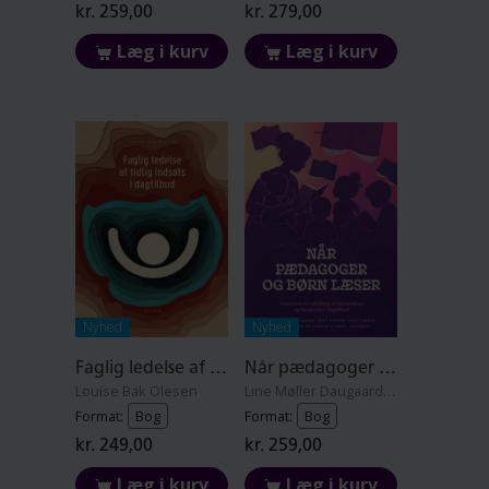
kr. 259,00
kr. 279,00
Læg i kurv
Læg i kurv
Nyhed
Nyhed
Faglig ledelse af tidlig indsats i dagtilbud
Når pædagoger og børn læser
Louise Bak Olesen
Line Møller Daugaard, Sara Dørken Christiansen, Irene Salling Kristensen og Torkil Østerbye
Format:
Bog
Format:
Bog
kr. 249,00
kr. 259,00
Læg i kurv
Læg i kurv