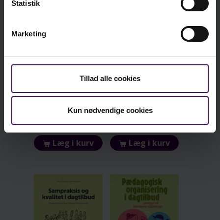
Statistik
Marketing
Nyhed
Nyhed
Tillad alle cookies
Leg med mig, så jeg forstår
Hvad gør vi … for at sikre pædagogens trivsel?
Lise Alexandersen og Lizzi Gylling
Ole Henrik Hansen og Pernille Hansen
Kun nødvendige cookies
Format:
Bog
Format:
Bog
kr. 199,00
kr. 179,00
Læg i kurv
Læg i kurv