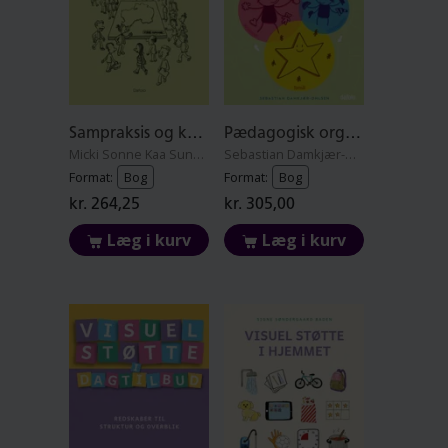
Sampraksis og kvalitet i dagtilbud
Pædagogisk organisering i dagtilbud
Micki Sonne Kaa Sunesen
Sebastian Damkjær-Ohlsen
Format:
Bog
Format:
Bog
kr. 264,25
kr. 305,00
Læg i kurv
Læg i kurv