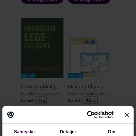
Nyhed
Nyhed
Pædagogisk legefaglighed
Plakater til pædagogisk organisering i dagtilbud (2 stk.)
Mathilde Knage og Frederik Zeuthen
Sebastian Damkjær-Ohlsen
Format:
Bog
Format:
Plakat
kr. 299,00
kr. 449,00
Læg i kurv
Læg i kurv
Samtykke
Detaljer
Om