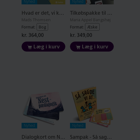
Nyhed
Nyhed
Hvad er det, vi kan? 2. udgave
Tilkøbspakke til piktogrammer i hjemmet (Tøj og fritid)
Mads Thomsen
Maria Appel Bangshøj
Format:
Bog
Format:
Æske
kr. 364,00
kr. 349,00
Læg i kurv
Læg i kurv
Nyhed
Nyhed
Dialogkort om Nest-pædagogik
Sampak - Så sagde vi at…