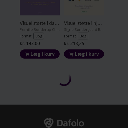
Visuel støtte i dagtilbud
Visuel støtte i hjemmet
Pernille Bonderup Christensen og Janne Yde Tange
Signe Søndergaard Baden
Format:
Bog
Format:
Bog
kr. 193,00
kr. 213,25
Læg i kurv
Læg i kurv