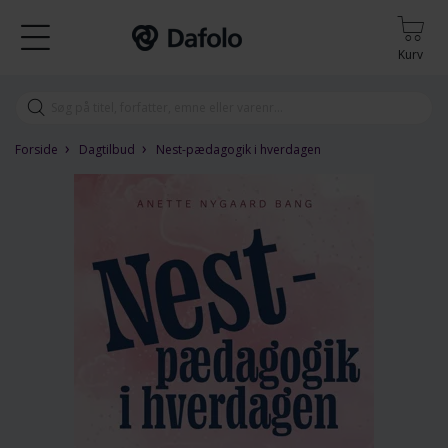
Kurv
›
›
Forside
Dagtilbud
Nest-pædagogik i hverdagen