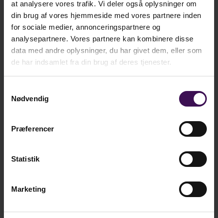
at analysere vores trafik. Vi deler også oplysninger om
videreudvikle det pædagogiske arbejde med Nest.
ekskl. moms
din brug af vores hjemmeside med vores partnere inden
kr.
331,56
for sociale medier, annonceringspartnere og
inkl. moms
analysepartnere. Vores partnere kan kombinere disse
data med andre oplysninger, du har givet dem, eller som
de har indsamlet fra din brug af deres tjenester.
Læg i kurv
Samtykkevalg
Nødvendig
Præferencer
Bøger om samme emne
Statistik
Marketing