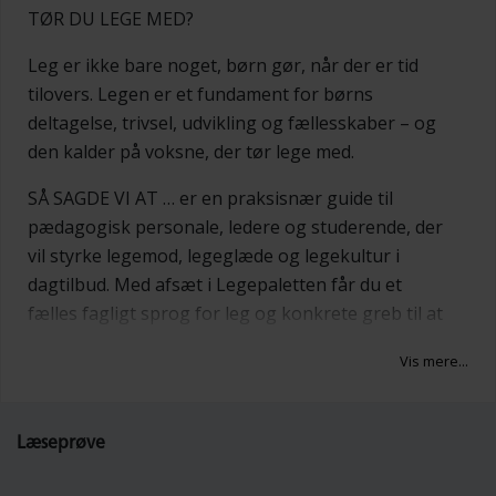
TØR DU LEGE MED?
Leg er ikke bare noget, børn gør, når der er tid
tilovers. Legen er et fundament for børns
deltagelse, trivsel, udvikling og fællesskaber – og
den kalder på voksne, der tør lege med.
SÅ SAGDE VI AT … er en praksisnær guide til
pædagogisk personale, ledere og studerende, der
vil styrke legemod, legeglæde og legekultur i
dagtilbud. Med afsæt i Legepaletten får du et
fælles fagligt sprog for leg og konkrete greb til at
skabe mere alsidig leg i hverdagen.
Vis mere...
Bogen introducerer Legepalettens seks legetyper:
undersøgende og udforskende leg, fantasileg,
Læseprøve
rolleleg, regelleg, tumleleg og fysisk leg samt
konstruktionsleg. Undervejs kobles teori,