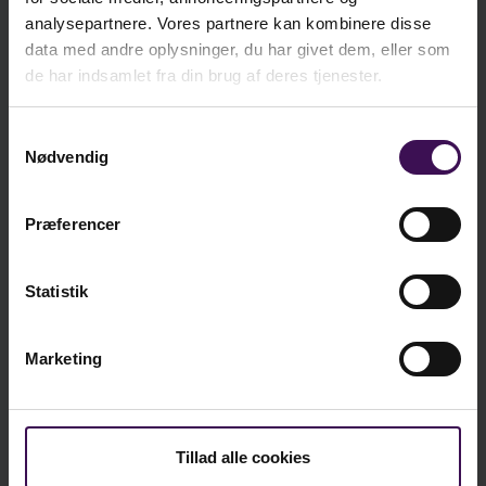
analysepartnere. Vores partnere kan kombinere disse
data med andre oplysninger, du har givet dem, eller som
Læg i kurv
de har indsamlet fra din brug af deres tjenester.
Samtykkevalg
Nødvendig
Bøger om samme emne
Præferencer
Statistik
Marketing
yhed
Nyhed
Tillad alle cookies
Pædagogisk legefaglighed
Leg med mig, så jeg forstår
Kom ind i legen