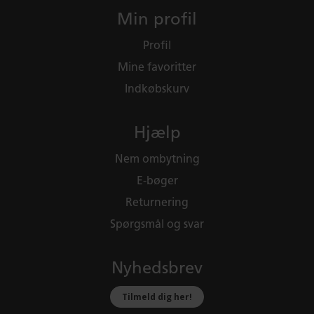
'Når man sidder med denne smukke bog med
Min profil
spiralryg, som gør den meget brugervenlig, så
bliver man som voksen glad og inspireret' -
Profil
Birgitte Franck
Mine favoritter
Indkøbskurv
Hjælp
Nem ombytning
E-bøger
Returnering
Spørgsmål og svar
Nyhedsbrev
Tilmeld dig her!