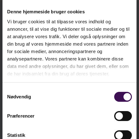
både børn og voksnes relationskompetencer.
Denne hjemmeside bruger cookies
Endelig er børneyoga en måde at lege med
kr. 521,25
Vi bruger cookies til at tilpasse vores indhold og
Bog
kroppen og alle dens muligheder og
Ekskl. moms
annoncer, til at vise dig funktioner til sociale medier og til
begrænsninger på med en bevidsthed om, hvad
at analysere vores trafik. Vi deler også oplysninger om
der emotionelt sker uden på og inden i os imens.
din brug af vores hjemmeside med vores partnere inden
kr. 457,50
At forstå og kunne mærke sig selv er en
E-bog
Ekskl. moms
for sociale medier, annonceringspartnere og
forudsætning for at være en del af meningsfulde
analysepartnere. Vores partnere kan kombinere disse
fællesskaber og udvikle sig både som
data med andre oplysninger, du har givet dem, eller som
enkeltindivid og som en del af et større fællesskab
de har indsamlet fra din brug af deres tjenester.
kr.
521,25
- midt imellem og sammen med andre.
ekskl. moms
Samtykkevalg
I anden del af bogen følger de mange yogaøvelser
Nødvendig
kr.
651,56
og yogalege. I hver enkelt øvelse gennemgås
inkl. moms
dens fysiologiske effekt, og hvordan den styrker
Præferencer
kroppen, hvorefter det nøje beskrives, hvordan
man laver øvelsen. Til hver øvelse hører
Læg i kurv
Statistik
indbydende spørgsmål, som man kan reflektere