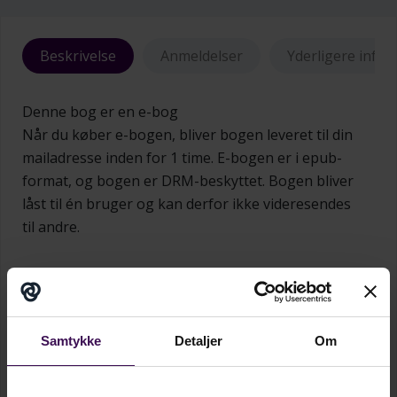
Beskrivelse
Anmeldelser
Yderligere info
Denne bog er en e-bog
Når du køber e-bogen, bliver bogen leveret til din
mailadresse inden for 1 time. E-bogen er i epub-
format, og bogen er DRM-beskyttet. Bogen bliver
låst til én bruger og kan derfor ikke videresendes
til andre.
Institutionaliseringen har betydet en inddragelse
af civilsamfundets funktioner i
velfærdssamfundets opgaveløsninger. Det
medfører at noget så privat som omsorg for og
Samtykke
Detaljer
Om
opdragelse af børn i stigende grad er blevet en
Vis mere...
samfundsopgave og dermed underlagt