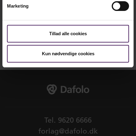
Bøgerne, der har til formål at give både viden og
Marketing
inspiration til udvikling af den pædagogiske
Vi er sociale - er du?
faglighed, rummer aktuelle og overskuelige
tekster til de pædagogiske fag, grundfagene og
Tillad alle cookies
linjefagene. Bøgerne er skrevet af forfattere, der
har stor faglig tynde inden for forskning og
undervisning på deres respektive områder, og
Kun nødvendige cookies
centrale funktioner i udviklingen af den
pædagogiske profession.
Serien er redigeret af Peter Mikkelsen og Signe
Holm-Larsen.
Tel.
9620 6666
forlag@dafolo.dk