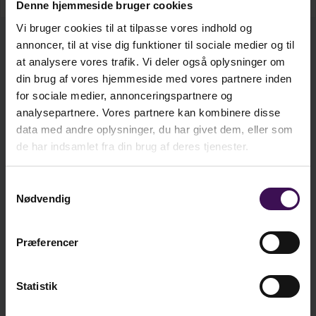
Denne hjemmeside bruger cookies
samfundsmæssige styringslogikker.
Vi bruger cookies til at tilpasse vores indhold og
annoncer, til at vise dig funktioner til sociale medier og til
Bogen anskuer denne centrale problemstilling ud
kr. 199,50
at analysere vores trafik. Vi deler også oplysninger om
E-Bog
fra forskellige synsvinkler og beskriver og
Ekskl. moms
din brug af vores hjemmeside med vores partnere inden
analyserer bl.a. problemstillinger som
for sociale medier, annonceringspartnere og
institutionalisering, inklusion og eksklusion,
analysepartnere. Vores partnere kan kombinere disse
pædagogisk arbejde med børn med særlige behov
data med andre oplysninger, du har givet dem, eller som
kr.
199,50
og lovgivning på det pædagogiske område.
de har indsamlet fra din brug af deres tjenester.
Samtidig giver den synsvinkler på
ekskl. moms
velfærdssamfundets udvikling og dens betydning
kr.
249,38
Samtykkevalg
inkl. moms
for pædagogisk arbejde.
Nødvendig
Pædagoguddannelsen i fokus
Præferencer
Der er fokus på pædagoguddannelsen - og det er
Læg i kurv
da også titlen på denne serie bøger, som er
udarbejdet med direkte sigte på den nye
Statistik
pædagoguddannelse, som begyndte august 2007.