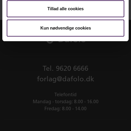
Seriens redaktører er:
Tillad alle cookies
Thomas Nordahl
Professor i pædagogik ved Senter for
Kun nødvendige cookies
praksisrettet utdanningsforskning (SePU) på
Høgskolen i Hedmark.
Ole Hansen
Seniorrådgiver ved Institut for Læring og Filosofi,
Tel.
9620 6666
Aalborg Universitet.
forlag@dafolo.dk
Telefontid
Mandag - torsdag: 8.00 - 16.00
Fredag: 8.00 - 14.00