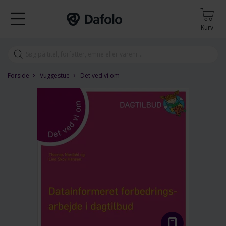
Kurv
›
›
Forside
Vuggestue
Det ved vi om