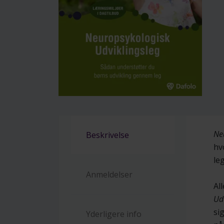
Ne
Beskrivelse
hv
le
Anmeldelser
Al
Udv
si
Yderligere info