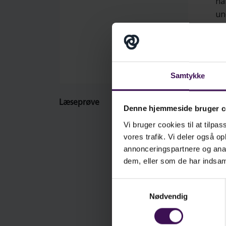
nå
un
og
Ud
ov
Samtykke
fø
ti
Læseprøve
de
Denne hjemmeside bruger c
sæ
Vi bruger cookies til at tilpas
ba
vores trafik. Vi deler også 
al
annonceringspartnere og anal
dem, eller som de har indsaml
Ge
ek
Samtykkevalg
Nødvendig
fa
me
en