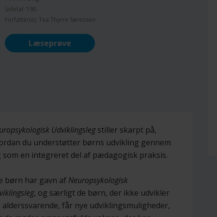
Sidetal: 190
Forfatter(e): Tea Thyrre Sørensen
Læseprøve
uropsykologisk Udviklingsleg
stiller skarpt på,
ordan du understøtter børns udvikling gennem
g som en integreret del af pædagogisk praksis.
le børn har gavn af
Neuropsykologisk
iklingsleg
, og særligt de børn, der ikke udvikler
g alderssvarende, får nye udviklingsmuligheder,