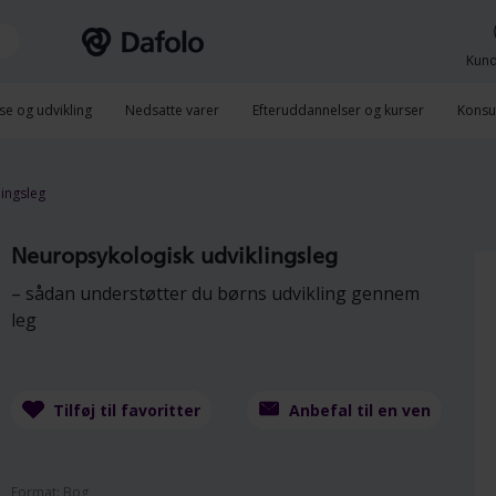
Kund
se og udvikling
Nedsatte varer
Efteruddannelser og kurser
Konsu
ingsleg
Neuropsykologisk udviklingsleg
– sådan understøtter du børns udvikling gennem
leg
Tilføj til favoritter
Anbefal til en ven
Format: Bog