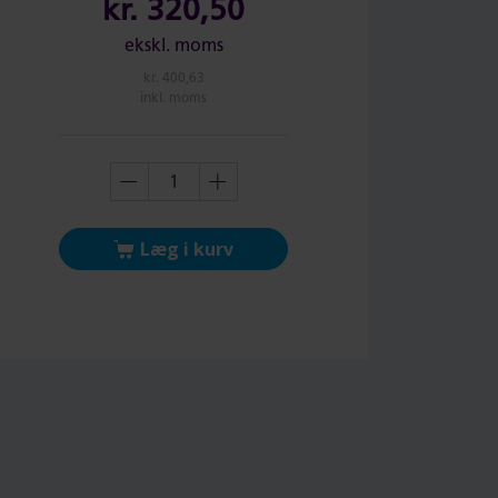
kr.
320,50
ekskl. moms
kr.
400,63
inkl. moms
Læg i kurv