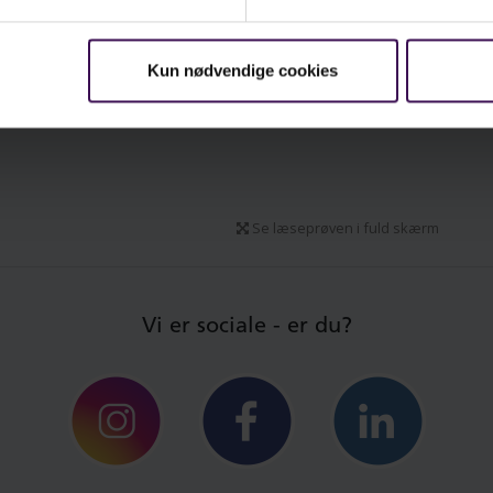
 for de indbyrdes relationer mellem børnene.
Kun nødvendige cookies
mtidig med at du får redskaber til at
derstøtte børnenes udvikling, bliver du
nnem bogen klogere på din egen rolle i
mspillet, og hvordan dit nervesystem også
iller ind på dine relationer til børn og kollegaer.
Se læseprøven i fuld skærm
t handler altså ikke om selve legen, men
den, vi leger på.
Vi er sociale - er du?