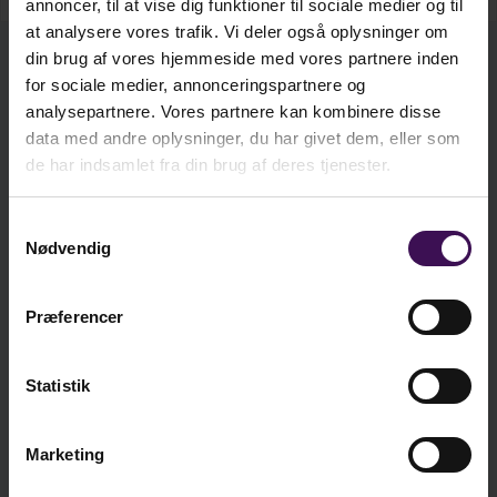
annoncer, til at vise dig funktioner til sociale medier og til
Denne bog præsenterer en række konkrete bud
at analysere vores trafik. Vi deler også oplysninger om
på, hvordan man kan skabe de bedste betingelser
din brug af vores hjemmeside med vores partnere inden
kr.
278,00
for sociale medier, annonceringspartnere og
for elevernes motivation for læring. Med
analysepartnere. Vores partnere kan kombinere disse
udgangspunkt i forskning præsenterer de to
ekskl. moms
data med andre oplysninger, du har givet dem, eller som
forfattere de centrale teorier om motivation og
kr.
347,50
de har indsamlet fra din brug af deres tjenester.
udleder principper og praktiske implikationer for
inkl. moms
tilrettelæggelse af undervisningen for hver enkelt
Samtykkevalg
teori.
Nødvendig
Læg i kurv
Otte centrale motivationsteorier gennemgås
systematisk, og hvert kapitel indeholder desuden
Præferencer
en case-analyse, praktiske implikationer og
refleksionsspørgsmål, så læreren kan blive klædt
Statistik
på til at arbejde bedst muligt med motivation i
Vi er sociale - er du?
undervisningssammenhænge.
Marketing