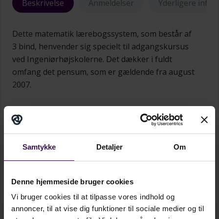
Beskrivelse
Anmeldelser
Yderligere info
Dette matematik lærebogssystem, som består af
3 bind, henvender sig specielt til adgangskursus
ved Ingeniørhøjskolerne. Det dækker i fuldt
omfang det pensum, som er gældende fra august
2007.
Matematik B-niveau 2, indeholder:
Funktionsteori
Polynomier
Samtykke
Detaljer
Om
Eksponential- og logaritmefunktioner
Differentialregning
Integralregning 1 - introduktion
Denne hjemmeside bruger cookies
Vis mere...
Diverse supplerende stof
Vi bruger cookies til at tilpasse vores indhold og
annoncer, til at vise dig funktioner til sociale medier og til