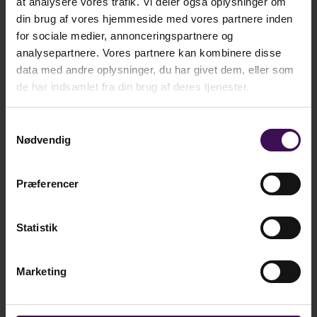
at analysere vores trafik. Vi deler også oplysninger om
kr.
337,25
din brug af vores hjemmeside med vores partnere inden
for sociale medier, annonceringspartnere og
ekskl. moms
analysepartnere. Vores partnere kan kombinere disse
kr.
421,56
data med andre oplysninger, du har givet dem, eller som
inkl. moms
de har indsamlet fra din brug af deres tjenester.
Samtykkevalg
Nødvendig
Læg i kurv
Præferencer
Vi er sociale - er du?
Statistik
Marketing