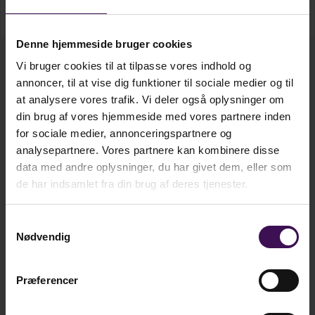
Vis mere...
Den indeholder 34 sjove udeaktiviteter, alle med
danskfaglige læringsmål, samt 6 udeskoledage
Denne hjemmeside bruger cookies
med hvert sit danskfaglige fokus. Når du tager
Vi bruger cookies til at tilpasse vores indhold og
afsæt i bogen, vil eleverne opleve bevægelse og
kr. 385,75
annoncer, til at vise dig funktioner til sociale medier og til
Bog
leg som bærende elementer til at opnå større
Ekskl. moms
at analysere vores trafik. Vi deler også oplysninger om
faglighed.
din brug af vores hjemmeside med vores partnere inden
for sociale medier, annonceringspartnere og
kr. 302,00
Bogen henvender sig til lærere, pædagoger,
E-bog
Ekskl. moms
analysepartnere. Vores partnere kan kombinere disse
studerende og andre undervisere, som søger
data med andre oplysninger, du har givet dem, eller som
inspiration til understøttende undervisning uden
de har indsamlet fra din brug af deres tjenester.
for klasserummet - for eksempel i skolegården,
kr.
385,75
idrætssalen, nærmiljøet eller naturen. Sæt dansk i
Samtykkevalg
bevægelse er primært rettet mod undervisere i
ekskl. moms
Nødvendig
0.-2. klasse i dansk, men udskifter du bogens
kr.
482,19
læringsmål med dine egne, kan den nemt
inkl. moms
Præferencer
anvendes i alle fag og til alle elever, der kan lide at
lege, mens de lærer.