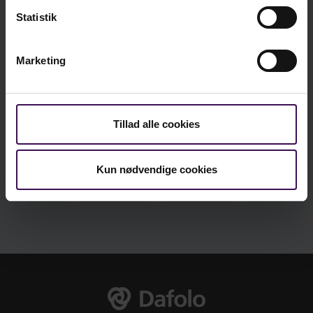
Statistik
Læg i kurv
Marketing
Vi er sociale - er du?
Tillad alle cookies
Kun nødvendige cookies