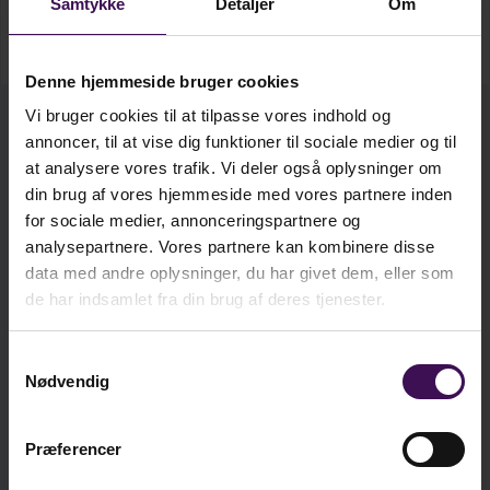
Samtykke
Detaljer
Om
både forvaltning, skole og team spiller og vigtig
Vis mere...
rolle. Skribenterne giver blandt andet deres bud
på, hvordan den enkelte skole skal forholde sig,
Denne hjemmeside bruger cookies
når eleverne viser tegn på angst, kedsomhed eller
Vi bruger cookies til at tilpasse vores indhold og
manglende tilhørsforhold og trivsel. Og de giver
annoncer, til at vise dig funktioner til sociale medier og til
kr. 344,25
Bog
indsigt i typer af fravær, forebyggelse samt
at analysere vores trafik. Vi deler også oplysninger om
Ekskl. moms
målrettet intervention og intensiv, fokuseret
din brug af vores hjemmeside med vores partnere inden
tiltag.
for sociale medier, annonceringspartnere og
kr. 292,25
E-bog
analysepartnere. Vores partnere kan kombinere disse
Ekskl. moms
Bogen præsenterer blandt andet resultater fra en
data med andre oplysninger, du har givet dem, eller som
de har indsamlet fra din brug af deres tjenester.
ny undersøgelse af karakteristika ved børn med
bekymrende skolefravær, og hvad man kan gøre
kr.
344,25
for at identificere disse børn og sætte ind. Bogen
Samtykkevalg
Nødvendig
behandler desuden emner som mobning,
ekskl. moms
skolevægring, behandlingsprogrammer i praksis,
kr.
430,31
angst, og nødvendigheden af ​​at arbejde
inkl. moms
Præferencer
struktureret på tværs af faggrupper.