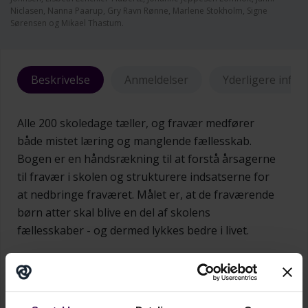
Niclasen, Nanna Paarup, Gry Ravn Rønne, Marlene Stokholm, Signe
Sørensen og Mikael Thastum.
Beskrivelse
Anmeldelser
Yderligere info
Alle 200 skoledage tæller, og fravær medfører
både mistet læring og manglende fællesskab.
Bogen er en håndsrækning til at forstå årsagerne
til fravær i skolen og strukturere indsatserne for
at nedbringe fraværet. Målet er, at de fraværende
børn atter skal blive en del af skolens
fællesskaber - og dermed lykkes bedre i livet.
Bogen er skrevet af både praktikere og forskere,
hvilket giver flere forskellige perspektiver på
fravær i et helhedsorienteret perspektiv, hvor