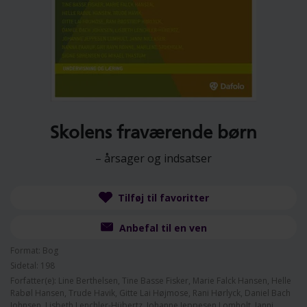
Skolens fraværende børn
– årsager og indsatser
Tilføj til favoritter
Anbefal til en ven
Format: Bog
Sidetal: 198
Forfatter(e): Line Berthelsen, Tine Basse Fisker, Marie Falck Hansen, Helle
Rabøl Hansen, Trude Havik, Gitte Lai Højmose, Rani Hørlyck, Daniel Bach
Johnsen, Lisbeth Lenchler-Hübertz, Johanne Jeppesen Lomholt, Janni