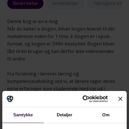
Beskrivelse
Anmeldelser
Yderligere info
Denne bog er en e-bog
Når du køber e-bogen, bliver bogen leveret til din
mailadresse inden for 1 time. E-bogen er i epub-
format, og bogen er DRM-beskyttet. Bogen bliver
låst til én bruger og kan derfor ikke videresendes
til andre.
Fra forskning i læreres læring og
kompetenceudvikling ved vi, at lærere tager deres
egne erfaringer som studerende med sig ud i
klasserummene, og disse indlejrede erfaringer
kan være svære at ændre. De erfaringer er så
Vis mere...
dybt indlejret kropsligt og tavst - ligesom det at
Samtykke
Detaljer
Om
køre på cykel - at det kan være svært at lave om
på. Ved at give tid og plads til en særlig