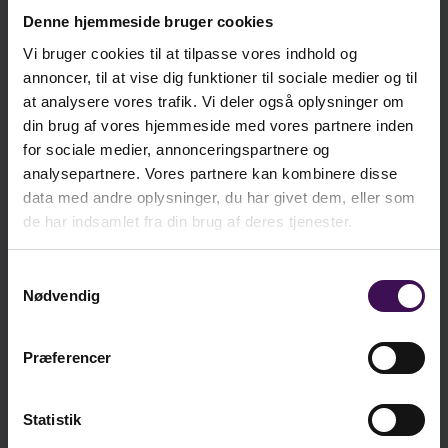
opmærksomhed på dette er det dog muligt at
Denne hjemmeside bruger cookies
kr. 237,75
E-Bog
ændre på holdninger og handlinger til gavn for
Ekskl. moms
Vi bruger cookies til at tilpasse vores indhold og
undervisningen. En sådan opmærksomhed bør
annoncer, til at vise dig funktioner til sociale medier og til
skabes i et kollegialt læringsfællesskab, da man
at analysere vores trafik. Vi deler også oplysninger om
kr. 282,75
ved at arbejde med didaktisk opmærksomhed i et
Bog
din brug af vores hjemmeside med vores partnere inden
Ekskl. moms
kollegialt læringsfællesskab kan udvikle et fælles
for sociale medier, annonceringspartnere og
sprog og en fælles optik på undervisningen og
analysepartnere. Vores partnere kan kombinere disse
dermed skabe større bevidsthed om egne
data med andre oplysninger, du har givet dem, eller som
kr.
237,75
de har indsamlet fra din brug af deres tjenester.
handlinger. Denne indsigt i praksis opnås ved at
komme tæt på det, der foregår i klasserummene -
ekskl. moms
for eksempel gennem observation af
Samtykkevalg
kr.
297,19
Nødvendig
undervisningen og efterfølgende refleksiv dialog.
inkl. moms
Denne bog understøtter udviklingen af en
Præferencer
kollegial bevidsthed om læreres pædagogiske
Læg i kurv
dømmekraft ved dels at give forskningsmæssigt
Statistik
belæg og indsigt, dels komme med konkrete bud