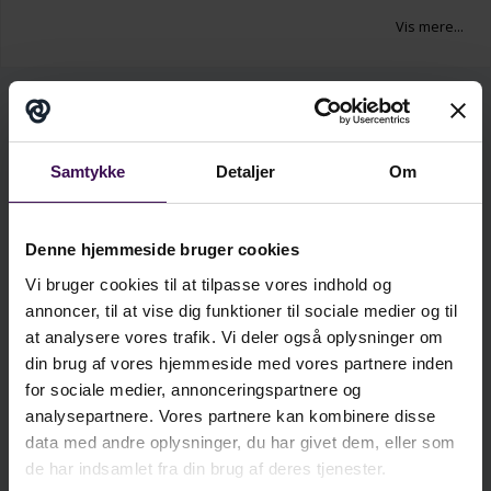
bearbejde videoklip med sig selv som lærer,
Vis mere...
samtidigt med at man sikrer en tilgang, der
rummer potentiale for indsigt og læring – og
dermed videreudvikling af ens lærerprofessionelle
Læseprøve
kompetencer.
Samtykke
Detaljer
Om
Her handler det blandt andet om at gøre op med
fejlfinderkulturen. Vi er alle gode til at finde fejl og
mangler, men i læringsprocesser er der et meget
Denne hjemmeside bruger cookies
større potentiale i at tage udgangspunkt i
Vi bruger cookies til at tilpasse vores indhold og
ressourcer, muligheder og udvikling.
Småt er godt
annoncer, til at vise dig funktioner til sociale medier og til
giver helt konkrete anvisninger på, hvordan man
at analysere vores trafik. Vi deler også oplysninger om
udvælger de relevante klip, som rummer
din brug af vores hjemmeside med vores partnere inden
potentiale for udvikling.
for sociale medier, annonceringspartnere og
Se læseprøven i fuld skærm
analysepartnere. Vores partnere kan kombinere disse
data med andre oplysninger, du har givet dem, eller som
de har indsamlet fra din brug af deres tjenester.