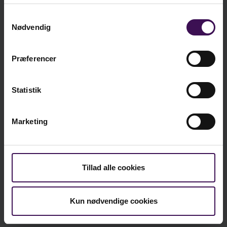
kr. 205,75
Bog
Ekskl. moms
Samtykkevalg
Nødvendig
kr. 230,25
E-bog
Ekskl. moms
Præferencer
kr.
205,75
Statistik
ekskl. moms
Marketing
kr.
257,19
inkl. moms
Tillad alle cookies
Læg i kurv
Kun nødvendige cookies