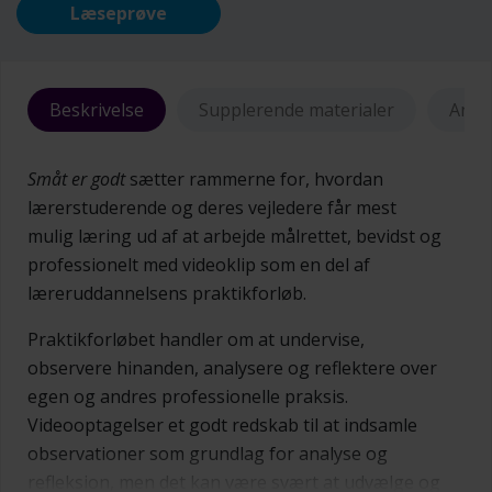
Læseprøve
Beskrivelse
Supplerende materialer
Anme
Småt er godt
sætter rammerne for, hvordan
lærerstuderende og deres vejledere får mest
mulig læring ud af at arbejde målrettet, bevidst og
professionelt med videoklip som en del af
læreruddannelsens praktikforløb.
Praktikforløbet handler om at undervise,
observere hinanden, analysere og reflektere over
egen og andres professionelle praksis.
Videooptagelser et godt redskab til at indsamle
observationer som grundlag for analyse og
refleksion, men det kan være svært at udvælge og