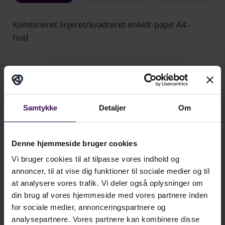
Kombineret linjeret/kvadreret enkelt-papir A4 -
hvid
kr.
4,25
Samtykke
Detaljer
Om
ekskl. moms
kr.
5,31
inkl. moms
Denne hjemmeside bruger cookies
Vi bruger cookies til at tilpasse vores indhold og
annoncer, til at vise dig funktioner til sociale medier og til
Minimumskøb: 500 stk.
at analysere vores trafik. Vi deler også oplysninger om
din brug af vores hjemmeside med vores partnere inden
Læg i kurv
for sociale medier, annonceringspartnere og
analysepartnere. Vores partnere kan kombinere disse