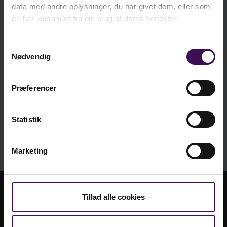
data med andre oplysninger, du har givet dem, eller som
Antal
Pris/stk.
de har indsamlet fra din brug af deres tjenester.
500
kr. 4,25
5000
kr. 4,25
Samtykkevalg
Nødvendig
Vi er sociale - er du?
Præferencer
Statistik
Marketing
Tillad alle cookies