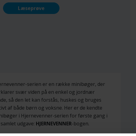
Læseprøve
ernevenner-serien er en række minibøger, der
rklarer svær viden på en enkel og jordnær
de, så den let kan forstås, huskes og bruges
tivt af både børn og voksne. Her er de kendte
nibøger i Hjernevenner-serien for første gang i
 samlet udgave:
HJERNEVENNER
-bogen.