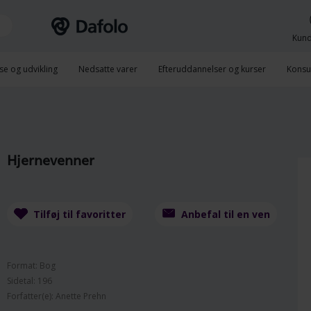
Kund
se og udvikling
Nedsatte varer
Efteruddannelser og kurser
Konsu
Hjernevenner
Tilføj til favoritter
Anbefal til en ven
Format: Bog
Sidetal: 196
Forfatter(e): Anette Prehn