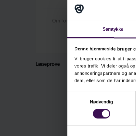
I 
læ
irr
Om forfatteren
ny
Samtykke
nå
på
li
Denne hjemmeside bruger c
når
Vi bruger cookies til at tilpas
Læseprøve
vores trafik. Vi deler også 
Hj
annonceringspartnere og anal
br
dem, eller som de har indsaml
ef
HJ
Samtykkevalg
at
Nødvendig
hj
HJ
– o