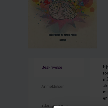
Hj
Beskrivelse
fo
må
ak
Anmeldelser
mi
én
Yderligere info