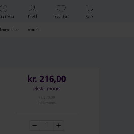
eservice
Profil
Favoritter
Kurv
lentydelser
Aktuelt
kr.
216,00
ekskl. moms
kr.
270,00
inkl. moms