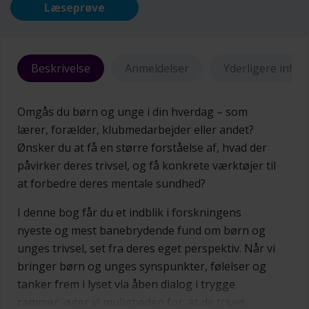
Læseprøve
Beskrivelse
Anmeldelser
Yderligere info
Omgås du børn og unge i din hverdag – som
lærer, forælder, klubmedarbejder eller andet?
Ønsker du at få en større forståelse af, hvad der
påvirker deres trivsel, og få konkrete værktøjer til
at forbedre deres mentale sundhed?
I denne bog får du et indblik i forskningens
nyeste og mest banebrydende fund om børn og
unges trivsel, set fra deres eget perspektiv. Når vi
bringer børn og unges synspunkter, følelser og
tanker frem i lyset via åben dialog i trygge
rammer, øger vi muligheden for, at de trives.