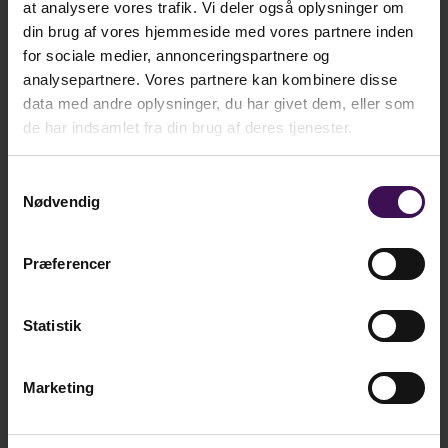
år).
at analysere vores trafik. Vi deler også oplysninger om
ekskl. moms
din brug af vores hjemmeside med vores partnere inden
Materialet tager udgangspunkt i Katrine Vraa
kr.
381,25
for sociale medier, annonceringspartnere og
Justenborgs ph.d-afhandling, der er baseret på
inkl. moms
analysepartnere. Vores partnere kan kombinere disse
feltstudier blandt børn og unge i 5., 7. og 9. klasse
data med andre oplysninger, du har givet dem, eller som
og bearbejdet af journalist Marianne Sommer til
de har indsamlet fra din brug af deres tjenester.
lettilgængeligt stof, der er nemt at anvende i
praksis.
Læg i kurv
Samtykkevalg
Nødvendig
Præferencer
Bøger om samme emne
Statistik
Marketing