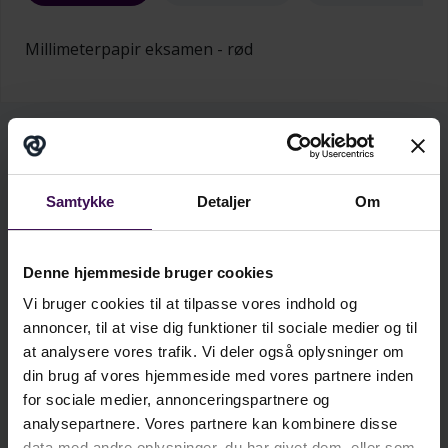
Millimeterpapir eksamen - rød
kr.
4,25
ekskl. moms
Samtykke
Detaljer
Om
kr.
5,31
inkl. moms
Denne hjemmeside bruger cookies
Vi bruger cookies til at tilpasse vores indhold og
Minimumskøb: 500 stk.
annoncer, til at vise dig funktioner til sociale medier og til
at analysere vores trafik. Vi deler også oplysninger om
Læg i kurv
din brug af vores hjemmeside med vores partnere inden
for sociale medier, annonceringspartnere og
analysepartnere. Vores partnere kan kombinere disse
Antal
Pris/stk.
data med andre oplysninger, du har givet dem, eller som