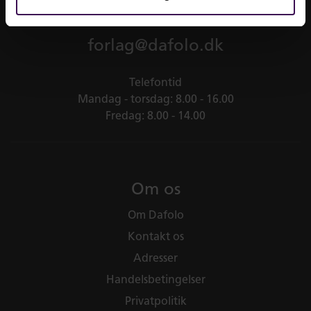
Tel.
9620 6666
forlag@dafolo.dk
Telefontid
Mandag - torsdag: 8.00 - 16.00
Fredag: 8.00 - 14.00
Om os
Om Dafolo
Kontakt os
Adresser
Handelsbetingelser
Privatpolitik