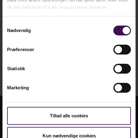
500
kr. 4,25
de har indsamlet fra din brug af deres tjenester.
2000
kr. 3,75
Samtykkevalg
Nødvendig
Vi er sociale - er du?
Præferencer
Statistik
Marketing
Tillad alle cookies
Kun nødvendige cookies