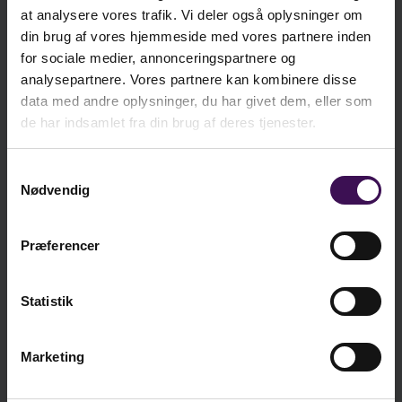
repetition af navneord, udsagnsord, tillægsord,
at analysere vores trafik. Vi deler også oplysninger om
kr.
87,25
andre ord m.v.
din brug af vores hjemmeside med vores partnere inden
ekskl. moms
for sociale medier, annonceringspartnere og
kr.
109,06
analysepartnere. Vores partnere kan kombinere disse
Retstavning øver udsagnsordets endelser, et eller
inkl. moms
data med andre oplysninger, du har givet dem, eller som
flere ord, navneordets endelser, dobbeltskrivning
de har indsamlet fra din brug af deres tjenester.
eller enkeltskrivning, ukendt eller misforstået ord,
stort begyndelsesbogstav, ad eller af, orddeling
Minimumskøb: 5 stk.
Samtykkevalg
og forkortelser.
Nødvendig
Læg i kurv
Tegnsætning træner punktum, grammatisk
komma, repliktegn, accenttegn og andre tegn.
Præferencer
Bagest i hæftet er der en alfabetisk ordnet liste
Statistik
Vi er sociale - er du?
med 350 ord, elever erfaringsmæssigt skriver
forkert.
Marketing
Der er udarbejdet en facitliste med løsninger trykt