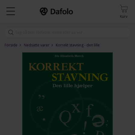
Kurv
›
›
Forside
Nedsatte varer
Korrekt stavning - den lille