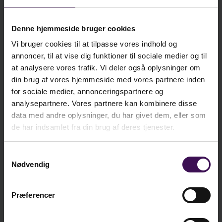
kr. 41,47
Bog
underviserens håndbog i dansk retskrivning
, som
Ekskl. moms
behandler den danske retskrivning i dybden.
Denne hjemmeside bruger cookies
Bogen falder i to dele. Den første del beskriver
Vi bruger cookies til at tilpasse vores indhold og
kr. 213,25
forudsætningerne for
E-bog
Ekskl. moms
annoncer, til at vise dig funktioner til sociale medier og til
at kunne give sig i kast med det at lære den
at analysere vores trafik. Vi deler også oplysninger om
danske retskrivning. Den anden del beskriver
din brug af vores hjemmeside med vores partnere inden
mere specifikke retskrivningsregler.
- 30%
for sociale medier, annonceringspartnere og
analysepartnere. Vores partnere kan kombinere disse
kr. 59,25
kr.
41,47
Ida Elisabeth Mørch, seniorkonsulent og
data med andre oplysninger, du har givet dem, eller som
cand.mag., er ansat ved Dansk Sprognævn, hvor
de har indsamlet fra din brug af deres tjenester.
ekskl. moms
hun er redaktør på sproget.dk og sidder i
kr. 74,06
kr.
51,84
Sprognævnets spørgetelefon. Hun har tidligere
inkl. moms
Samtykkevalg
været dansk lektor ved universitetet i Gdansk i
Nødvendig
Polen samt arbejdet på Center for Læseforskning
på Københavns Universitet. Ida har desuden
Præferencer
skrevet formidlende artikler og svar til tidsskrifter
Læg i kurv
og fagblade.