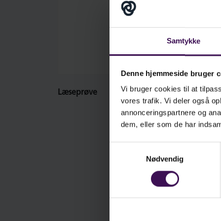
ar
De
vi
Samtykke
da
ud
Denne hjemmeside bruger c
Du 
Vi bruger cookies til at tilpas
Læseprøve
vores trafik. Vi deler også 
annonceringspartnere og anal
dem, eller som de har indsaml
Samtykkevalg
Nødvendig