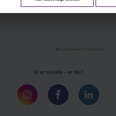
forståelsen af begejstring i samarbejde,
undervisning og organisationsliv
konkrete værktøjer og spørgsmål, der kan
sætte begejstring i spil i dit eget liv og
arbejdsliv.
gen henvender sig til alle, der ønsker at forstå
 arbejde med begejstring som en drivkraft i
Se læseprøven i fuld skærm
de professionelle og private fællesskaber – fx
dere, undervisere, pædagoger, konsulenter,
uderende og andre, der interesserer sig for
Vi er sociale - er du?
ivsel, læring og samarbejde.