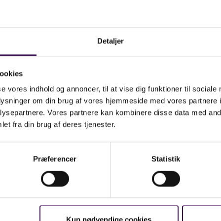
bejdsfællesskaber.
nne bog revitaliserer begrebet
begejstring
og
ser, hvorfor det er værd at sætte på
Detaljer
gsordenen – også på arbejdspladser, i
Vis mere...
dannelser og i hverdagslivet.
ookies
får indblik i:
se vores indhold og annoncer, til at vise dig funktioner til sociale
fortællinger og erfaringer fra både
oplysninger om din brug af vores hjemmeside med vores partnere i
ysepartnere. Vores partnere kan kombinere disse data med andr
kunstens og sportens verden, fx fra
et fra din brug af deres tjenester.
skuespillere som Ghita Nørby og Per
Pallesen og håndboldprofiler som Rikke
Iversen og Lasse Svan, for hvem begejstring
Præferencer
Statistik
er en central drivkraft
refleksioner over, hvad begejstring betyder
for dig, belyst via en dialogisk og
protreptisk tilgang
teoretiske perspektiver, der kvalificerer
Kun nødvendige cookies