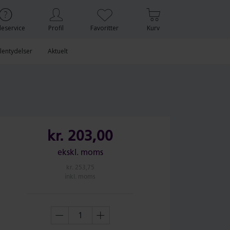
eservice
Profil
Favoritter
Kurv
lentydelser
Aktuelt
kr.
203,00
ekskl. moms
kr.
253,75
inkl. moms