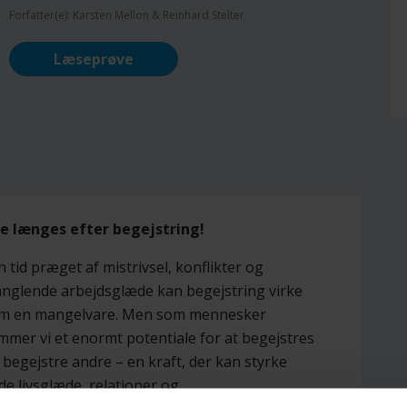
Forfatter(e): Karsten Mellon & Reinhard Stelter
Læseprøve
le længes efter begejstring!
en tid præget af mistrivsel, konflikter og
nglende arbejdsglæde kan begejstring virke
m en mangelvare. Men som mennesker
mmer vi et enormt potentiale for at begejstres
 begejstre andre – en kraft, der kan styrke
de livsglæde, relationer og