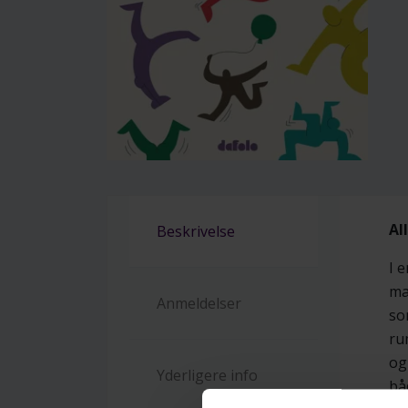
Al
Beskrivelse
I 
ma
Anmeldelser
so
ru
og
Yderligere info
bå