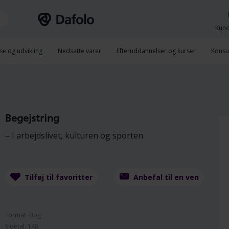
Kund
se og udvikling
Nedsatte varer
Efteruddannelser og kurser
Konsu
Begejstring
– I arbejdslivet, kulturen og sporten
Tilføj til favoritter
Anbefal til en ven
Format: Bog
Sidetal: 148