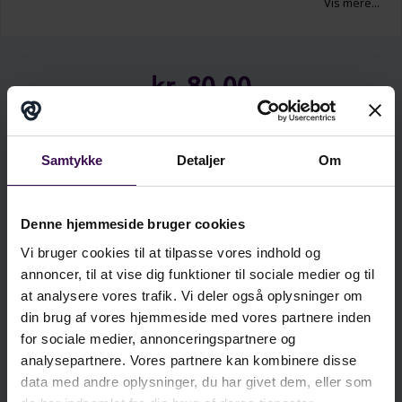
Vis mere...
konkrete tips til og en grundig indføring i,
hvordan I kommer i gang med
Fællesskabsopbyggende Cirkelsamtaler
– et af
kr.
80,00
værktøjerne i den restorative værktøjskasse. De
Fællesskabsopbyggende Cirkelsamtaler hører til i
ekskl. moms
det proaktive og forebyggende arbejde og kan
kr.
100,00
bidrage til at skabe og vedligeholde et
inkl. moms
Samtykke
Detaljer
Om
velfungerende klassefællesskab.
Hæftet er en del af en række vejledningshæfter
Denne hjemmeside bruger cookies
Minimumskøb: 5 stk.
om de restorative redskaber og knytter sig til
Vi bruger cookies til at tilpasse vores indhold og
bogen
Restorativ Praksis – Stærkere fællesskaber
i
Læg i kurv
annoncer, til at vise dig funktioner til sociale medier og til
skolen
(2024) af Gro Emmertsen Lund og John
at analysere vores trafik. Vi deler også oplysninger om
Winslade. Det er afgørende, at du har læst bogen
din brug af vores hjemmeside med vores partnere inden
og har den bagvedliggende tænkning på plads,
Antal
Pris/stk.
for sociale medier, annonceringspartnere og
inden du går i gang med at involvere dine elever i
5
kr. 49,95
analysepartnere. Vores partnere kan kombinere disse
data med andre oplysninger, du har givet dem, eller som
Fællesskabsopbyggende Cirkelsamtaler.