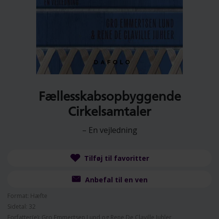
Fællesskabsopbyggende
Cirkelsamtaler
– En vejledning
Tilføj til favoritter
Anbefal til en ven
Format: Hæfte
Sidetal: 32
Forfatter(e): Gro Emmertsen Lund og Rene De Claville Juhler