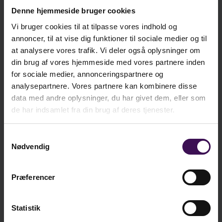
veje til skoleliv uden isolation, social udstødelse
Denne hjemmeside bruger cookies
kr. 327,00
Bog
og andre forhold, der truer elevers livsduelighed.
Ekskl. moms
Vi bruger cookies til at tilpasse vores indhold og
annoncer, til at vise dig funktioner til sociale medier og til
Metoden bygger på praksiserfaringer og ny
at analysere vores trafik. Vi deler også oplysninger om
kr. 263,25
dansk forskningsviden om skoleklassekultur og
E-bog
din brug af vores hjemmeside med vores partnere inden
Ekskl. moms
mobning. Der er ikke tale om en metode, der
for sociale medier, annonceringspartnere og
tilbyder faste målbare standarder eller fikserede
analysepartnere. Vores partnere kan kombinere disse
obligatoriske aktivitetstiltag. Metoden er i højere
data med andre oplysninger, du har givet dem, eller som
kr.
327,00
de har indsamlet fra din brug af deres tjenester.
grad designet til tanker, dialoger og praksis i
lokale lærer-pædagog-team, der gerne vil
ekskl. moms
inspireres med strategier, som sigter mod at
Samtykkevalg
kr.
408,75
Nødvendig
styrke hele skoleklassens sociale liv.
inkl. moms
Se indholdsfortegnelse og forord til bogen
Præferencer
Læg i kurv
Statistik