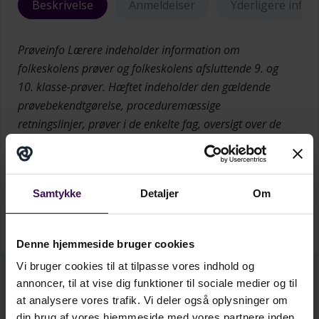
Beskrivelse
Anmeldelser
Yderligere info
Prøveinfo Lærere indeholder information om
folkeskolens prøver og folkeskolens afsluttende 9. og
10. klasse-prøver. Hæftet indeholder den gældende
prøvebekendtgørelse, proceduremæssige
retningslinjer, prøver i de enkelte fag, oversigt over de
relevante bekendtgørelser og tidsplan.
Prøveinfo Lærere bringer i en lettilgængelig og
Samtykke
Detaljer
Om
overskuelig form alle baggrundsoplysninger til lærere,
der er involveret i prøvernes gennemførelse.
Denne hjemmeside bruger cookies
Vi bruger cookies til at tilpasse vores indhold og
annoncer, til at vise dig funktioner til sociale medier og til
kr.
34,25
at analysere vores trafik. Vi deler også oplysninger om
ekskl. moms
din brug af vores hjemmeside med vores partnere inden