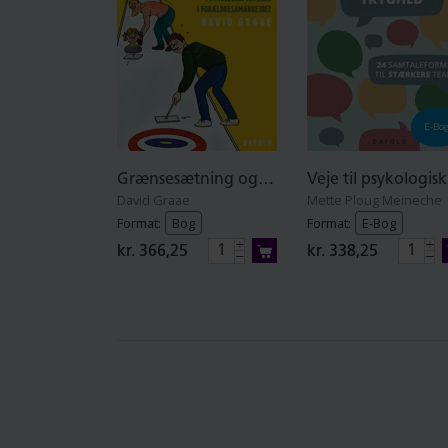
E-Bo
Grænsesætning og dialog
David Graae
Mette Ploug Meineche
Format:
Bog
Format:
E-Bog
kr. 366,25
kr. 338,25