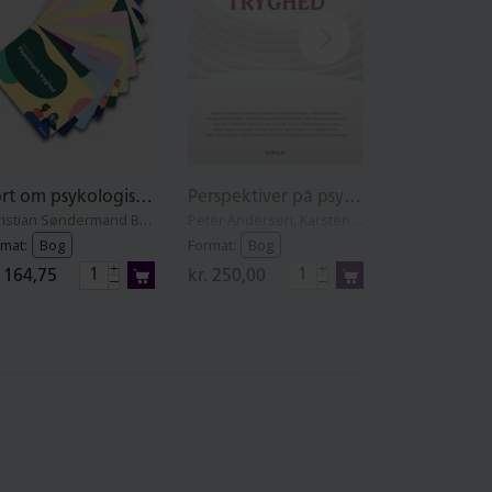
Kort om psykologisk tryghed
Perspektiver på psykologisk tryghed
Christian Søndermand Bro, Lene Zacharias, Line Skovbjerg og Louise Vibech Frederiksen
Peter Andersen, Karsten Mellon, Magnus Rahbæk Finderup Andersen, Vibeke Follmann, Julia Bjerglund Graff, Caroline Howard Grøn, Ellen Hall, Dion Rüsselbæk Hansen, Julie Elisa Allentoft Haslund, Nicolaj Suhr Jensen, Michael Beier Larsen, Steen Nepper Larsen, Jakob Nørlem, Elisabeth Plum, Peter Henrik Raae, Janne Skakon, Emily Rose Tangsgaard
mat:
Bog
Format:
Bog
Format:
Plaka
. 164,75
kr. 250,00
kr. 738,00