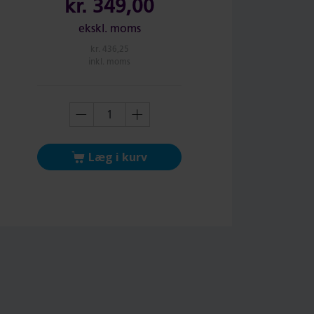
kr.
349,00
ekskl. moms
kr.
436,25
inkl. moms
Læg i kurv