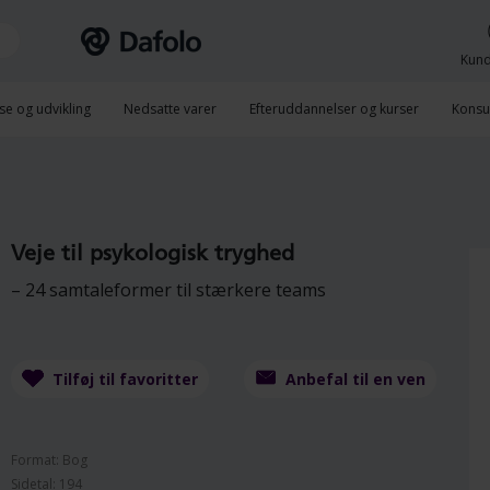
Kund
se og udvikling
Nedsatte varer
Efteruddannelser og kurser
Konsu
Veje til psykologisk tryghed
– 24 samtaleformer til stærkere teams
Tilføj til favoritter
Anbefal til en ven
Format: Bog
Sidetal: 194