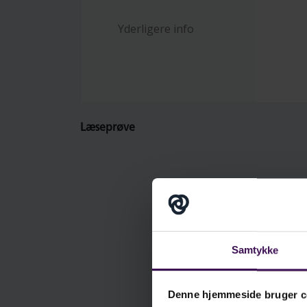
Yderligere info
De
hv
Læseprøve
Ps
in
Samtykke
Denne hjemmeside bruger c