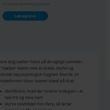
Forfatter(e): Mette Ploug Meineche
Læseprøve
nne bog sætter fokus på de vigtige samtaler,
r hjælper teams med at skabe, styrke og
stholde høj psykologisk tryghed. Med de 24
mtaleformer bliver teamet klædt på til at:
identificere, hvad der hindrer kollegaer i at
tale frit og blive hørt
styrke selvtilliden hos flere, så de tør