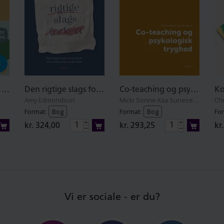
g
Veje til psykologisk tryghed E-bog
Den rigtige slags forkert
Co-teaching og psykologisk tryghed
Amy Edmondson
Micki Sonne Kaa Sunesen
Format:
Bog
Format:
Bog
For
kr. 324,00
kr. 293,25
kr
Vi er sociale - er du?