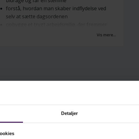
bidrage og får en stemme
forstå, hvordan man skaber indflydelse ved
selv at sætte dagsordenen
opbygge et trygt arbejdsmiljø, der fremmer
innovation, produktivitet og trivsel.
Vis mere...
t handler alt sammen om at skabe en kultur,
or alle tør bidrage og føle sig værdsat.
ykologisk tryghed er nøglen til trivsel,
novation og stærke teams.
Detaljer
ookies