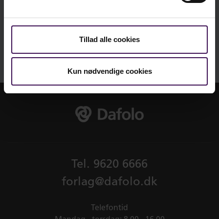
praksisrettede bøger, der bibringer viden om
aktuelle udfordringer i den pædagogiske praksis i
dagtilbud. Serien præsenterer aktuelle temaer
Tillad alle cookies
med det formål at gøre forskningsbaseret viden
om forbedringer af kvaliteten i det pædagogiske
Kun nødvendige cookies
arbejde lettere tilgængelig for pædagoger og
institutionernes ledelser. Seriens mål er at øge
sandsynligheden for, at denne viden også
anvendes i den pædagogiske hverdag.
Tel.
9620 6666
Seriens redaktører er:
Thomas Nordahl
forlag@dafolo.dk
Professor i pædagogik ved Senter for
praksisrettet utdanningsforskning (SePU) på
Telefontid
Høgskolen i Innlandet.