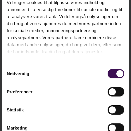
den kan forbedres. Denne bog er ment som en
Vi bruger cookies til at tilpasse vores indhold og
kr. 205,75
inspiration til at gennemgå de forskellige
E-bog
annoncer, til at vise dig funktioner til sociale medier og til
Ekskl. moms
rutinesituationer i løbet af dagen i et dagtilbud og
at analysere vores trafik. Vi deler også oplysninger om
din brug af vores hjemmeside med vores partnere inden
vurdere, om de har plads til mere og eventuelt
for sociale medier, annonceringspartnere og
bedre samspil.
kr.
241,25
analysepartnere. Vores partnere kan kombinere disse
data med andre oplysninger, du har givet dem, eller som
Se indholdsfortegnelse og forord til bogen
ekskl. moms
de har indsamlet fra din brug af deres tjenester.
kr.
301,56
May Britt Drugli
inkl. moms
Samtykkevalg
Professor i pædagogik ved Regionalt
Nødvendig
kunnskapssenter for barn og unge - psykisk
helse og barnevern (RKBU Midt-Norge) ved
Læg i kurv
Præferencer
Norges teknisk-naturvitenskapelige universitet
(NTNU) og Høgskolen i Innlandet, Senter for
praksisrettet utdanningsforskning.
Statistik
'Det ved vi om – dagtilbud' er en bogserie, som
Vi er sociale - er du?
Marketing
består af en række praksisnære og