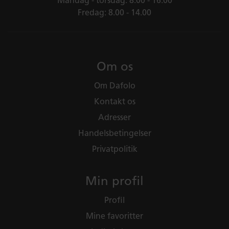
Mandag - torsdag: 8.00 - 16.00
Fredag: 8.00 - 14.00
Ole Hansen
Seniorrådgiver ved Institut for Læring og Filosofi ,
Aalborg Universitet
Om os
Om Dafolo
Kontakt os
Adresser
Handelsbetingelser
Privatpolitik
Min profil
Profil
Mine favoritter