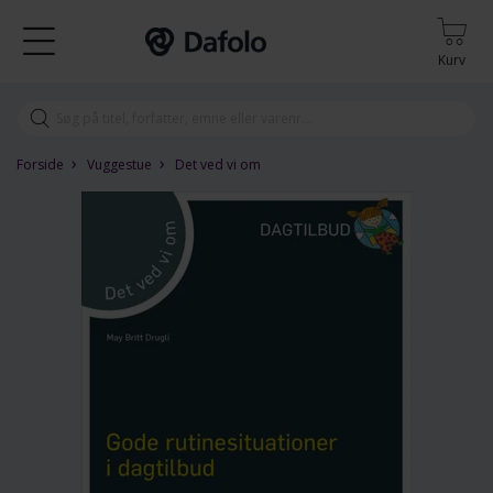
Kurv
›
›
Forside
Vuggestue
Det ved vi om